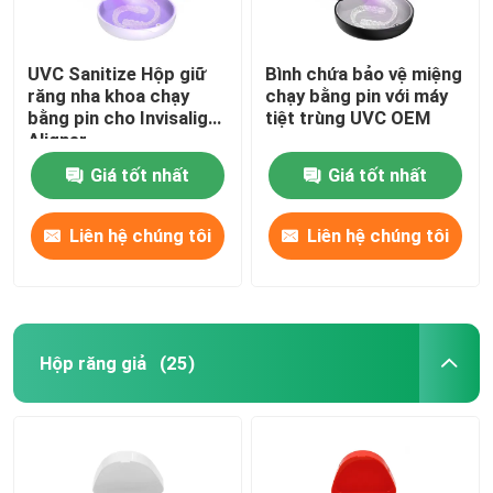
Sáp nha khoa chỉnh nha
UVC Sanitize Hộp giữ
Bình chứa bảo vệ miệng
răng nha khoa chạy
chạy bằng pin với máy
bằng pin cho Invisalign
tiệt trùng UVC OEM
Bộ phận phun nước bọt
Aligner
Giá tốt nhất
Giá tốt nhất
vật tư tiêu hao nha khoa
Liên hệ chúng tôi
Liên hệ chúng tôi
Hộp răng giả
(25)