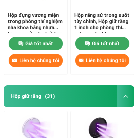
Hộp đựng vương miện
Hộp răng sứ trong suốt
Phòng thí nghiệm nha khoa Articulators
trong phòng thí nghiệm
tùy chỉnh, Hộp giữ răng
nha khoa bằng nhựa
1 inch cho phòng thí
trong suốt với chất liệu
nghiệm nha khoa
Dây buộc chỉnh nha
phim PS TPU
Giá tốt nhất
Giá tốt nhất
Bộ dụng cụ chăm sóc chỉnh nha
Liên hệ chúng tôi
Liên hệ chúng tôi
Dụng cụ mở miệng nha khoa
Khay lấy dấu răng
Hộp giữ răng
(31)
Bộ dụng cụ đánh bóng răng
Bàn chải làm sạch răng giả