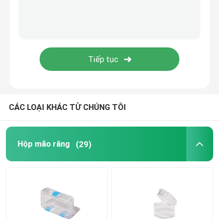
Sản phẩm
Hộp mão răng
Hộp giữ răng
CÁC LOẠI KHÁC TỪ CHÚNG TÔI
Hộp răng giả
Hộp mão răng
(29)
Hộp đựng Aligner có gương
Nha khoa Aligner Chewies
Dụng cụ tháo khay chỉnh nha